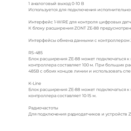
1 аналоговый выход 0-10 В
Используется для подключения исполнительно
Интерфейс 1-WIRE для контроля цифровых дат
К блоку расширения ZONT ZE-88 предусмотрен
Интерфейсы обмена данными с контроллером
RS-485
Блок расширения ZE-88 может подключаться к 
контроллера составляет 100 м. При больших р
485B с обоих концов линии и использовать сп
Входы NTC
K-Line
Блок расширения ZE-88 может подключаться к 
контроллера составляет 10-15 м.
Проводные цифровые датчики
Радиочастоты
температуры
Для подключения радиодатчиков и устройств 