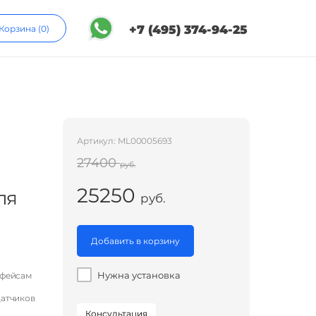
+7 (495) 374-94-25
Корзина (0)
Артикул: ML00005693
27400
руб.
25250
ля
руб.
Добавить в корзину
Нужна установка
рфейсам
датчиков
Консультация