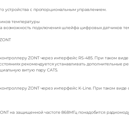
входное напряжение 0-30 В;
дискретность измерения 12 бит;
го устройства с пропорциональным управлением.
погрешность не более 2%;
подтяжка к цепи плюс 3,3 В через резистор 100 КОм.
чиков температуры
Характеристики Выхода ОК:
а возможность подключения шлейфа цифровых датчиков тем
максимальный ток каждого выхода – не более 100 мА, напряж
суммарный ток выходов не должен превышать 350 мА;
 ZONT
сопротивление во включенном состоянии – не более 10 Ом.
контроллеру ZONT через интерфейс RS-485. При таком виде
асстояниях рекомендуется устанавливать дополнительные р
ециальную витую пару CAT5.
4 шт. подключение датчиков NTC-10
контроллеру ZONT через интерфейс K-Line. При таком виде 
тип — DS18S20, DS18B20
Внимание — неоригинальные датчики могут не работать
ZONT на защищенной частоте 868МГц понадобится радиомоду