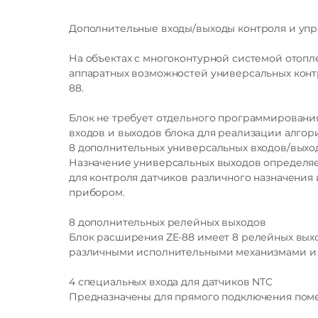
Дополнительные входы/выходы контроля и уп
Блок расширения ZONT ZE-88 настраивается с
Напряжение питания
настройках основного контроллера, при этом 
На объектах с многоконтурной системой отопл
присваиваемое по умолчанию.
аппаратных возможностей универсальных конт
Функциональные возможности, способы настро
88.
документации» контроллера.
При исправной работе индикация на блоке ра
Поддерживаемые интерфейсы
Блок не требует отдельного программирования
красный индикатор. Регулярно загорается – п
входов и выходов блока для реализации алгор
зеленый индикатор. Серия кратковременных в
8 дополнительных универсальных входов/выхо
желтый индикатор. Серия кратковременных вс
Назначение универсальных выходов определяет
для контроля датчиков различного назначения
прибором.
8 дополнительных релейных выходов
Блок расширения ZE-88 имеет 8 релейных выход
различными исполнительными механизмами и
4 специальных входа для датчиков NTC
Предназначены для прямого подключения поме
Управляемые выходы