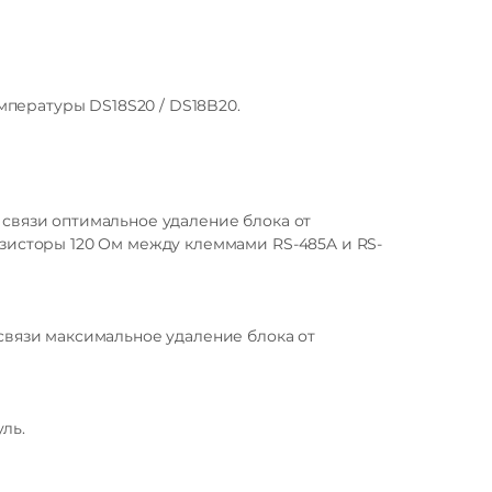
пературы DS18S20 / DS18B20.
ение не более 30 В;
 связи оптимальное удаление блока от
езисторы 120 Ом между клеммами RS-485A и RS-
связи максимальное удаление блока от
ль.