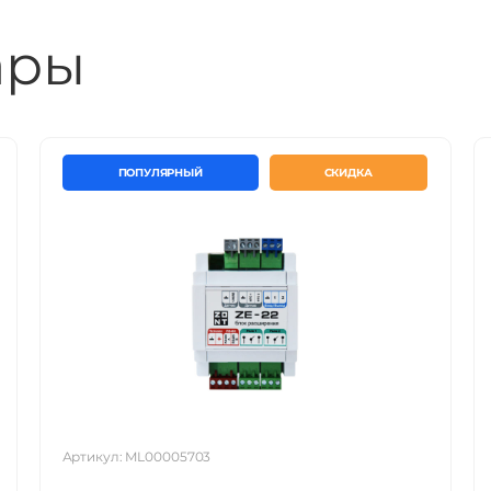
От минус 25 до плюс 50 °С
ары
180 х 90 х 60
ПОПУЛЯРНЫЙ
СКИДКА
Пластиковый, на DIN рейку
Артикул: ML00005703