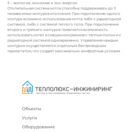
3 – экология, экономия и эко-энергия.
Мощность
Отопительная система котла способна поддерживать до 3
независимых контуров отопления. При подключении одного
25 кВт
контура возможно использование котла либо с радиаторной
системой, либо с системой теплого пола. При подключении
второго и третьего контуров появляется возможность
использовать котел в смешанном режиме с теплым полом и с
радиаторной системой одновременно. Управление каждым
Высота
контуром осуществляется отдельным беспроводным
термостатом, что создает максимально комфортные условия.
79.5 см
Ширина
43.7 см
Объекты
Глубина
Услуги
49.5 см
Оборудование