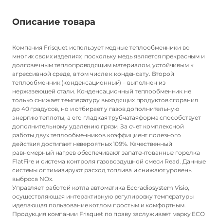
Описание товара
Характеристики товара
Компания Frisquet использует медные теплообменники во
Напряжение питания
многих своих изделиях, поскольку медь является прекрасным и
долговечным теплопроводящим материалом, устойчивым к
Frisquet
агрессивной среде, в том числе к конденсату. Второй
теплообменник (конденсационный) – выполнен из
нержавеющей стали. Конденсационный теплообменник не
только снижает температуру выходящих продуктов сгорания
Страна производства
до 40 градусов, но и отбирает у газов дополнительную
энергию теплоты, а его гладкая трубчатаяформа способствует
дополнительному удалению грязи. За счет комплексной
Франция
работы двух теплообменников коэффициент полезного
действия достигает невероятных 109%. Качественный
равномерный нагрев обеспечивают запатентованные горелка
FlatFire и система контроля газовоздушной смеси Read. Данные
Топливо
системы оптимизируют расход топлива и снижают уровень
выброса NOx.
Газ
Управляет работой котла автоматика Ecoradiosystem Visio,
осуществляющая интерактивную регулировку температуры
иделающая пользование котлом простым и комфортным.
Продукция компании Frisquet по праву заслуживает марку ECO